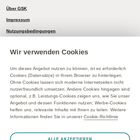
Über GSK
Impressum
Nutzungsbedingungen
Datenschutzhinweis
Wir verwenden Cookies
Kontakt/Nebenwirkung melden
Newsletter
Um dieses Angebot nutzen zu können, ist es erforderlich
Cookies (Datensätze) in Ihrem Browser zu hinterlegen.
Bestellservice
Ohne Cookies lassen sich moderne Internetseiten nicht
Therapiegebiete
nutzerfreundlich umsetzen. Andere Cookies hingegen sind
optional, z.B. Leistungs-Cookies zeigen uns, wie Sie unser
Meningokokken-Erkrankungen
Angebot und dessen Funktionen nutzen; Werbe-Cookies
helfen uns, relevante Inhalte mit Ihnen zu teilen. Weitere
Gürtelrose-Erkrankung
Informationen finden Sie in unserer
Cookie-Richtlinie
RSV-Erkrankung
Bleiben Sie up to date
Registrieren Sie sich und erhalten Sie exklusiven Zugang zu
Onkologie
Immer aktiv
Nur unbedingt erforderliche Cookies
medizinischen Fachinformationen. Mit unserem E-Mail Service
ALLE AKZEPTIEREN