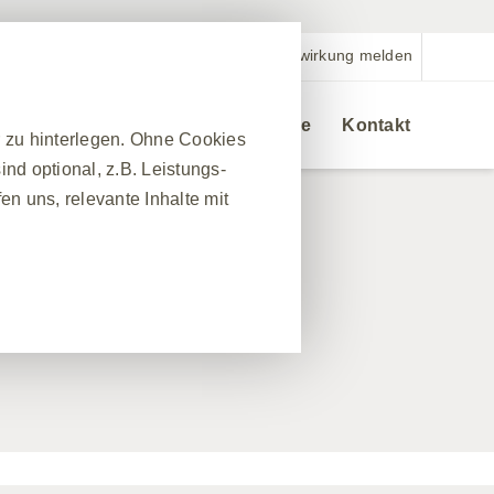
Nebenwirkung melden
Veranstaltungen
Bestellservice
Kontakt
r zu hinterlegen. Ohne Cookies
nd optional, z.B. Leistungs-
n uns, relevante Inhalte mit
❮
nes Website-Besuchs zu
hrleisten. Darüber hinaus
nfrage nach Diensten
 Ausfüllen von Formularen. Sie
ber einige Teile der Website