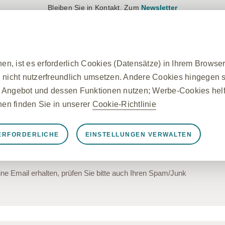
Bleiben Sie in Kontakt. Zum
Newsletter
Anmelden
Registrieren
Produkte
Therapiegebiete
n, ist es erforderlich Cookies (Datensätze) in Ihrem Browse
 nicht nutzerfreundlich umsetzen. Andere Cookies hingegen si
 Angebot und dessen Funktionen nutzen; Werbe-Cookies helfe
erung
onen finden Sie in unserer
Cookie-Richtlinie
mail zur Validierung Ihrer Email Adresse geschickt. Um Ihren
ERFORDERLICHE
EINSTELLUNGEN VERWALTEN
te auf den darin enthaltenen Link
rforderliche Cookies
nungsgemäß funktioniert, z. B. um Sitzungsdaten während ei
ine Email erhalten, prüfen Sie bitte auch Ihren Spam/Junk
llungen zu verwalten und die Sicherheit der Website zu gewä
n auf von Ihnen vorgenommene Aktionen gesetzt, die einer A
egen Ihrer Datenschutzeinstellungen, das Anmelden oder das
, dass er diese Cookies blockiert oder Sie darauf hinweist, a