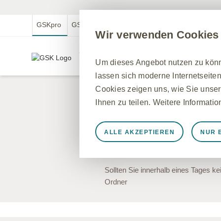
GSKpro
GSKmed
GSK.com
GSKmfa
Wir verwenden Cookies
GSKpro Professional
Um dieses Angebot nutzen zu könne
Für medizinische Fachkreise in Deutschland
lassen sich moderne Internetseiten
Cookies zeigen uns, wie Sie unser
Email Validi
Ihnen zu teilen. Weitere Informati
Vielen Dank, wir haben Ihnen eine E
ALLE AKZEPTIEREN
NUR 
Account zu erstellen, klicken Sie bit
Immer aktiv
Nur unbedingt e
Notwendig, damit die Website ord
Sollten Sie innerhalb eines Tages ke
speichern, Cookie- und Tag-Einste
Ordner
werden einige Cookies als Reaktio
gleichkommen, wie z. B. das Festl
können Ihren Browser so einstellen