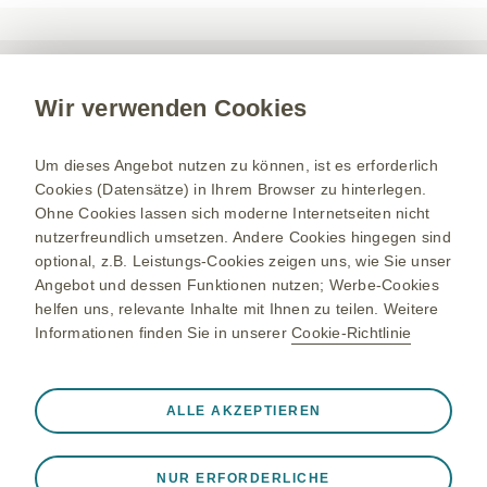
Sie haben eine Frage?
Wir verwenden Cookies
Um dieses Angebot nutzen zu können, ist es erforderlich
Kontaktieren Sie uns bei Fragen zu unseren Produkten,
Cookies (Datensätze) in Ihrem Browser zu hinterlegen.
Services und Veranstaltungen.
Ohne Cookies lassen sich moderne Internetseiten nicht
nutzerfreundlich umsetzen. Andere Cookies hingegen sind
Kontakt aufnehmen
optional, z.B. Leistungs-Cookies zeigen uns, wie Sie unser
Angebot und dessen Funktionen nutzen; Werbe-Cookies
helfen uns, relevante Inhalte mit Ihnen zu teilen. Weitere
Informationen finden Sie in unserer
Cookie-Richtlinie
Über GSK
Impressum
Immer aktiv
Nur unbedingt erforderliche Cookies
ALLE AKZEPTIEREN
Nutzungsbedingungen
❮
Notwendig, damit die Website ordnungsgemäß
Datenschutzhinweis
funktioniert, z. B. um Sitzungsdaten während eines
NUR ERFORDERLICHE