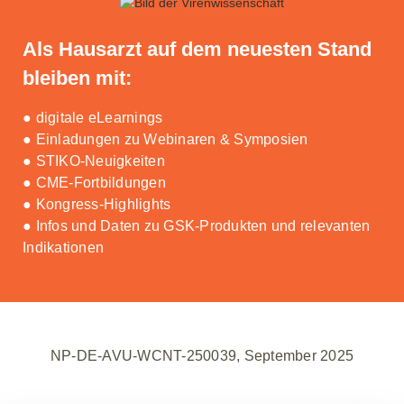
Als Hausarzt auf dem neuesten Stand
bleiben mit:
● digitale eLearnings
● Einladungen zu Webinaren & Symposien
● STIKO-Neuigkeiten
● CME-Fortbildungen
● Kongress-Highlights
● Infos und Daten zu GSK-Produkten und relevanten
Indikationen
NP-DE-AVU-WCNT-250039, September 2025