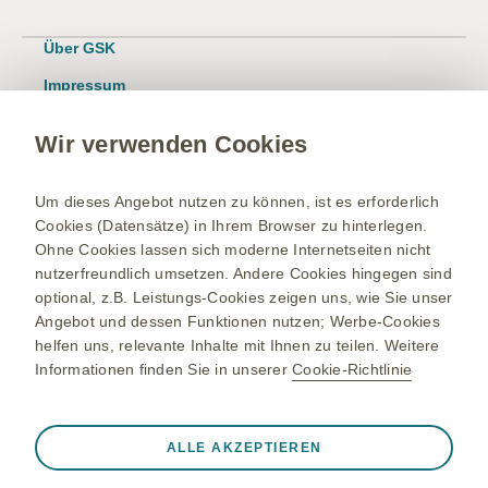
Über GSK
Impressum
Nutzungsbedingungen
Wir verwenden Cookies
Datenschutzhinweis
Kontakt/Nebenwirkung melden
Um dieses Angebot nutzen zu können, ist es erforderlich
Cookies (Datensätze) in Ihrem Browser zu hinterlegen.
Newsletter
Ohne Cookies lassen sich moderne Internetseiten nicht
Bestellservice
nutzerfreundlich umsetzen. Andere Cookies hingegen sind
optional, z.B. Leistungs-Cookies zeigen uns, wie Sie unser
Therapiegebiete
Angebot und dessen Funktionen nutzen; Werbe-Cookies
helfen uns, relevante Inhalte mit Ihnen zu teilen. Weitere
Meningokokken-Erkrankungen
Informationen finden Sie in unserer
Cookie-Richtlinie
Gürtelrose-Erkrankung
RSV-Erkrankung
Immer aktiv
Nur unbedingt erforderliche Cookies
ALLE AKZEPTIEREN
Onkologie
❮
Notwendig, damit die Website ordnungsgemäß