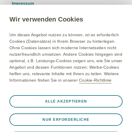
Impressum
Nutzungsbedingungen
Wir verwenden Cookies
Datenschutzhinweis
Kontakt/Nebenwirkung melden
Um dieses Angebot nutzen zu können, ist es erforderlich
Cookies (Datensätze) in Ihrem Browser zu hinterlegen.
Newsletter
Ohne Cookies lassen sich moderne Internetseiten nicht
Bestellservice
nutzerfreundlich umsetzen. Andere Cookies hingegen sind
optional, z.B. Leistungs-Cookies zeigen uns, wie Sie unser
Therapiegebiete
Angebot und dessen Funktionen nutzen; Werbe-Cookies
helfen uns, relevante Inhalte mit Ihnen zu teilen. Weitere
Meningokokken-Erkrankungen
Informationen finden Sie in unserer
Cookie-Richtlinie
Gürtelrose-Erkrankung
Bleiben Sie up to date
RSV-Erkrankung
Registrieren Sie sich und erhalten Sie exklusiven Zugang zu
Immer aktiv
Nur unbedingt erforderliche Cookies
ALLE AKZEPTIEREN
medizinischen Fachinformationen. Mit unserem E-Mail
Onkologie
❮
Service erhalten Sie zudem relevante Produktinformationen,
Notwendig, damit die Website ordnungsgemäß
Studien, Einladungen zu Events und vieles mehr.
Updates via Newsletter erhalten
funktioniert, z. B. um Sitzungsdaten während eines
NUR ERFORDERLICHE
Website-Besuchs zu speichern, Cookie- und Tag-
Einstellungen zu verwalten und die Sicherheit der Website