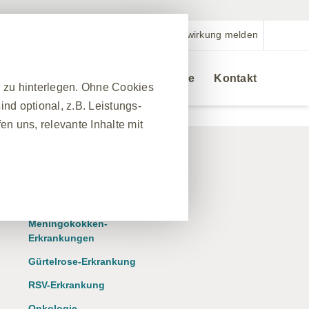
Nebenwirkung melden
Veranstaltungen
Bestellservice
Kontakt
r zu hinterlegen. Ohne Cookies
nd optional, z.B. Leistungs-
n uns, relevante Inhalte mit
Bestellservice
❮
Therapiegebiete
nes Website-Besuchs zu
Meningokokken-
hrleisten. Darüber hinaus
Erkrankungen
nfrage nach Diensten
Gürtelrose-Erkrankung
 Ausfüllen von Formularen. Sie
RSV-Erkrankung
ber einige Teile der Website
Onkologie