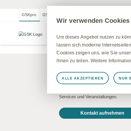
GSKpro
GSKmed
GSK.com
GSKmfa
Wir verwenden Cookies
GSKpro Professional
Um dieses Angebot nutzen zu könne
Für medizinische Fachkreise in Deutschland
lassen sich moderne Internetseiten
Cookies zeigen uns, wie Sie unser
Ihnen zu teilen. Weitere Informati
Sie haben eine
ALLE AKZEPTIEREN
NUR 
Immer aktiv
Nur unbedingt e
Kontaktieren Sie uns bei Fragen zu u
Notwendig, damit die Website ord
Services und Veranstaltungen.
speichern, Cookie- und Tag-Einste
werden einige Cookies als Reaktio
Kontakt aufnehmen
gleichkommen, wie z. B. das Festl
können Ihren Browser so einstellen