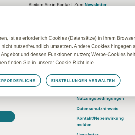
Bleiben Sie in Kontakt. Zum
Newsletter
Anmelden
Registrieren
Produkte
Therapiegebiete
n, ist es erforderlich Cookies (Datensätze) in Ihrem Browse
 nicht nutzerfreundlich umsetzen. Andere Cookies hingegen si
 Angebot und dessen Funktionen nutzen; Werbe-Cookies helfe
onen finden Sie in unserer
Cookie-Richtlinie
 Frage?
Über GSK
ERFORDERLICHE
EINSTELLUNGEN VERWALTEN
rforderliche Cookies
Impressum
nseren Produkten,
nungsgemäß funktioniert, z. B. um Sitzungsdaten während ei
Nutzungsbedingungen
llungen zu verwalten und die Sicherheit der Website zu gewä
Datenschutzhinweis
n auf von Ihnen vorgenommene Aktionen gesetzt, die einer A
Kontakt/Nebenwirkung
egen Ihrer Datenschutzeinstellungen, das Anmelden oder das
melden
, dass er diese Cookies blockiert oder Sie darauf hinweist, a
Newsletter