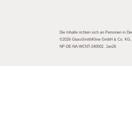
werden dann nicht funktionieren.
Leistungs-Cookies
Die Inhalte richten sich an Personen in De
©2026 GlaxoSmithKline GmbH & Co. KG, A
Werbe-Cookies
NP-DE-NA-WCNT-240002, Jan26