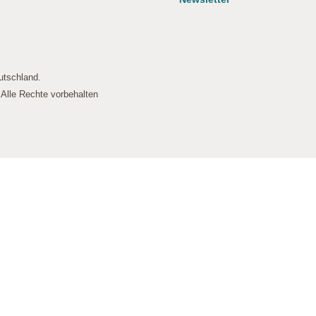
 Diese Cookies speichern keine personenbezogenen Daten.
utschland.
lle Rechte vorbehalten