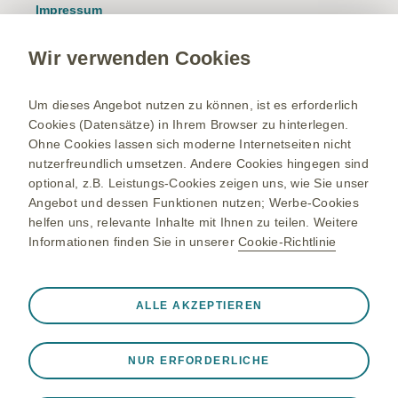
Impressum
Nutzungsbedingungen
Wir verwenden Cookies
Datenschutzhinweis
Kontakt/Nebenwirkung melden
Um dieses Angebot nutzen zu können, ist es erforderlich
Cookies (Datensätze) in Ihrem Browser zu hinterlegen.
Newsletter
Ohne Cookies lassen sich moderne Internetseiten nicht
Bestellservice
nutzerfreundlich umsetzen. Andere Cookies hingegen sind
optional, z.B. Leistungs-Cookies zeigen uns, wie Sie unser
Therapiegebiete
Angebot und dessen Funktionen nutzen; Werbe-Cookies
helfen uns, relevante Inhalte mit Ihnen zu teilen. Weitere
Meningokokken-Erkrankungen
Informationen finden Sie in unserer
Cookie-Richtlinie
Gürtelrose-Erkrankung
Bleiben Sie up to date
RSV-Erkrankung
Registrieren Sie sich und erhalten Sie exklusiven Zugang zu
Immer aktiv
Nur unbedingt erforderliche Cookies
ALLE AKZEPTIEREN
medizinischen Fachinformationen. Mit unserem E-Mail
Onkologie
❮
Service erhalten Sie zudem relevante Produktinformationen,
Notwendig, damit die Website ordnungsgemäß
Studien, Einladungen zu Events und vieles mehr.
Updates via Newsletter erhalten
funktioniert, z. B. um Sitzungsdaten während eines
NUR ERFORDERLICHE
Website-Besuchs zu speichern, Cookie- und Tag-
Einstellungen zu verwalten und die Sicherheit der Website