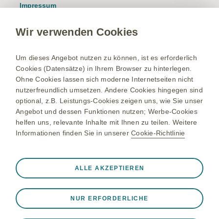
Impressum
Nutzungsbedingungen
Wir verwenden Cookies
Datenschutzhinweis
Kontakt/Nebenwirkung melden
Um dieses Angebot nutzen zu können, ist es erforderlich
Cookies (Datensätze) in Ihrem Browser zu hinterlegen.
Newsletter
Ohne Cookies lassen sich moderne Internetseiten nicht
Bestellservice
nutzerfreundlich umsetzen. Andere Cookies hingegen sind
optional, z.B. Leistungs-Cookies zeigen uns, wie Sie unser
Therapiegebiete
Angebot und dessen Funktionen nutzen; Werbe-Cookies
helfen uns, relevante Inhalte mit Ihnen zu teilen. Weitere
Meningokokken-Erkrankungen
Informationen finden Sie in unserer
Cookie-Richtlinie
Gürtelrose-Erkrankung
Bleiben Sie up to date
RSV-Erkrankung
Registrieren Sie sich und erhalten Sie exklusiven Zugang zu
Immer aktiv
Nur unbedingt erforderliche Cookies
ALLE AKZEPTIEREN
medizinischen Fachinformationen. Mit unserem E-Mail
Onkologie
❮
Service erhalten Sie zudem relevante Produktinformationen,
Notwendig, damit die Website ordnungsgemäß
Studien, Einladungen zu Events und vieles mehr.
Updates via Newsletter erhalten
funktioniert, z. B. um Sitzungsdaten während eines
NUR ERFORDERLICHE
Website-Besuchs zu speichern, Cookie- und Tag-
Einstellungen zu verwalten und die Sicherheit der Website