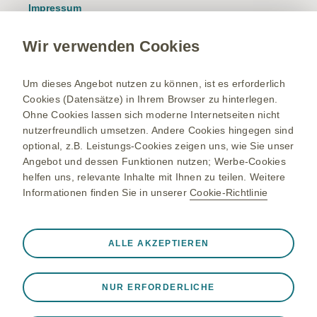
Impressum
Nutzungsbedingungen
Wir verwenden Cookies
Datenschutzhinweis
Kontakt/Nebenwirkung melden
Um dieses Angebot nutzen zu können, ist es erforderlich
Cookies (Datensätze) in Ihrem Browser zu hinterlegen.
Newsletter
Ohne Cookies lassen sich moderne Internetseiten nicht
Bestellservice
nutzerfreundlich umsetzen. Andere Cookies hingegen sind
optional, z.B. Leistungs-Cookies zeigen uns, wie Sie unser
Therapiegebiete
Angebot und dessen Funktionen nutzen; Werbe-Cookies
helfen uns, relevante Inhalte mit Ihnen zu teilen. Weitere
Meningokokken-Erkrankungen
Informationen finden Sie in unserer
Cookie-Richtlinie
Gürtelrose-Erkrankung
RSV-Erkrankung
Immer aktiv
Nur unbedingt erforderliche Cookies
ALLE AKZEPTIEREN
Onkologie
❮
Notwendig, damit die Website ordnungsgemäß
funktioniert, z. B. um Sitzungsdaten während eines
NUR ERFORDERLICHE
Website-Besuchs zu speichern, Cookie- und Tag-
Einstellungen zu verwalten und die Sicherheit der Website