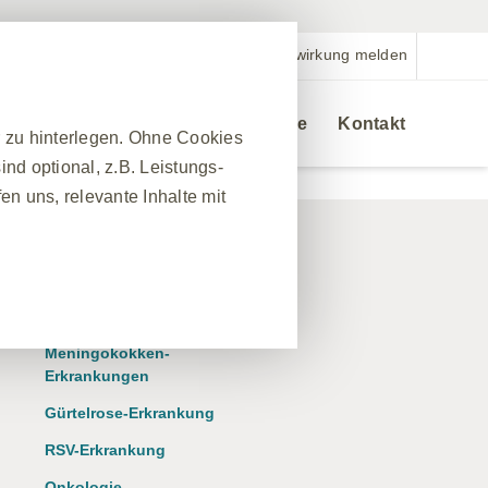
Nebenwirkung melden
Veranstaltungen
Bestellservice
Kontakt
r zu hinterlegen. Ohne Cookies
nd optional, z.B. Leistungs-
n uns, relevante Inhalte mit
Bestellservice
❮
Therapiegebiete
nes Website-Besuchs zu
Meningokokken-
hrleisten. Darüber hinaus
Erkrankungen
nfrage nach Diensten
Gürtelrose-Erkrankung
 Ausfüllen von Formularen. Sie
RSV-Erkrankung
ber einige Teile der Website
Onkologie