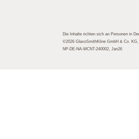
werden dann nicht funktionieren.
Leistungs-Cookies
Die Inhalte richten sich an Personen in De
©2026 GlaxoSmithKline GmbH & Co. KG, A
Werbe-Cookies
NP-DE-NA-WCNT-240002, Jan26