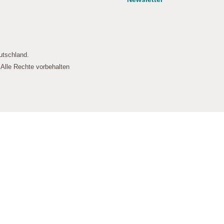
 Diese Cookies speichern keine personenbezogenen Daten.
utschland.
lle Rechte vorbehalten