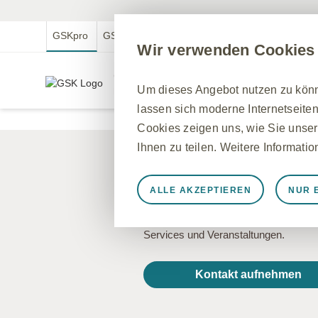
GSKpro
GSKmed
GSK.com
GSKmfa
Wir verwenden Cookies
GSKpro Professional
Um dieses Angebot nutzen zu könne
Für medizinische Fachkreise in Deutschland
lassen sich moderne Internetseiten
Cookies zeigen uns, wie Sie unser
Ihnen zu teilen. Weitere Informati
Sie haben eine
ALLE AKZEPTIEREN
NUR 
Immer aktiv
Nur unbedingt e
Kontaktieren Sie uns bei Fragen zu u
Notwendig, damit die Website ord
Services und Veranstaltungen.
speichern, Cookie- und Tag-Einste
werden einige Cookies als Reaktio
Kontakt aufnehmen
gleichkommen, wie z. B. das Festl
können Ihren Browser so einstellen