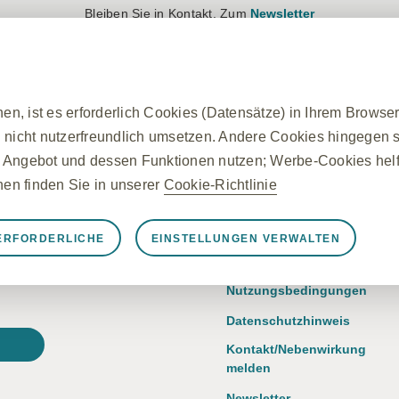
Bleiben Sie in Kontakt. Zum
Newsletter
Anmelden
Registrieren
Produkte
Therapiegebiete
n, ist es erforderlich Cookies (Datensätze) in Ihrem Browse
 nicht nutzerfreundlich umsetzen. Andere Cookies hingegen si
 Angebot und dessen Funktionen nutzen; Werbe-Cookies helfe
onen finden Sie in unserer
Cookie-Richtlinie
 Frage?
Über GSK
ERFORDERLICHE
EINSTELLUNGEN VERWALTEN
rforderliche Cookies
Impressum
nseren Produkten,
nungsgemäß funktioniert, z. B. um Sitzungsdaten während ei
Nutzungsbedingungen
llungen zu verwalten und die Sicherheit der Website zu gewä
Datenschutzhinweis
n auf von Ihnen vorgenommene Aktionen gesetzt, die einer A
Kontakt/Nebenwirkung
egen Ihrer Datenschutzeinstellungen, das Anmelden oder das
melden
, dass er diese Cookies blockiert oder Sie darauf hinweist, a
Newsletter