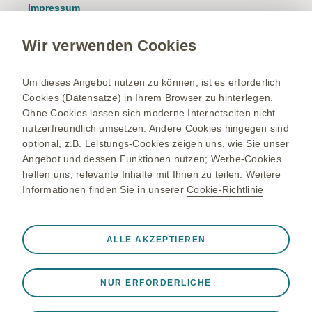
Impressum
Nutzungsbedingungen
Wir verwenden Cookies
Datenschutzhinweis
Kontakt/Nebenwirkung melden
Um dieses Angebot nutzen zu können, ist es erforderlich
Cookies (Datensätze) in Ihrem Browser zu hinterlegen.
Newsletter
Ohne Cookies lassen sich moderne Internetseiten nicht
Bestellservice
nutzerfreundlich umsetzen. Andere Cookies hingegen sind
optional, z.B. Leistungs-Cookies zeigen uns, wie Sie unser
Therapiegebiete
Angebot und dessen Funktionen nutzen; Werbe-Cookies
helfen uns, relevante Inhalte mit Ihnen zu teilen. Weitere
Meningokokken-Erkrankungen
Informationen finden Sie in unserer
Cookie-Richtlinie
Gürtelrose-Erkrankung
Bleiben Sie up to date
RSV-Erkrankung
Registrieren Sie sich und erhalten Sie exklusiven Zugang zu
Immer aktiv
Nur unbedingt erforderliche Cookies
ALLE AKZEPTIEREN
medizinischen Fachinformationen. Mit unserem E-Mail
Onkologie
❮
Service erhalten Sie zudem relevante Produktinformationen,
Notwendig, damit die Website ordnungsgemäß
Studien, Einladungen zu Events und vieles mehr.
Updates via Newsletter erhalten
funktioniert, z. B. um Sitzungsdaten während eines
NUR ERFORDERLICHE
Website-Besuchs zu speichern, Cookie- und Tag-
Einstellungen zu verwalten und die Sicherheit der Website