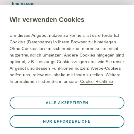
Impressum
Nutzungsbedingungen
Wir verwenden Cookies
Datenschutzhinweis
Kontakt/Nebenwirkung melden
Um dieses Angebot nutzen zu können, ist es erforderlich
Cookies (Datensätze) in Ihrem Browser zu hinterlegen.
Newsletter
Ohne Cookies lassen sich moderne Internetseiten nicht
Bestellservice
nutzerfreundlich umsetzen. Andere Cookies hingegen sind
optional, z.B. Leistungs-Cookies zeigen uns, wie Sie unser
Therapiegebiete
Angebot und dessen Funktionen nutzen; Werbe-Cookies
helfen uns, relevante Inhalte mit Ihnen zu teilen. Weitere
Meningokokken-Erkrankungen
Informationen finden Sie in unserer
Cookie-Richtlinie
Gürtelrose-Erkrankung
RSV-Erkrankung
Immer aktiv
Nur unbedingt erforderliche Cookies
ALLE AKZEPTIEREN
Onkologie
❮
Notwendig, damit die Website ordnungsgemäß
funktioniert, z. B. um Sitzungsdaten während eines
NUR ERFORDERLICHE
Website-Besuchs zu speichern, Cookie- und Tag-
Einstellungen zu verwalten und die Sicherheit der Website