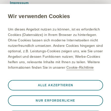
Impressum
Nutzungsbedingungen
Wir verwenden Cookies
Datenschutzhinweis
Kontakt/Nebenwirkung melden
Um dieses Angebot nutzen zu können, ist es erforderlich
Cookies (Datensätze) in Ihrem Browser zu hinterlegen.
Newsletter
Ohne Cookies lassen sich moderne Internetseiten nicht
Bestellservice
nutzerfreundlich umsetzen. Andere Cookies hingegen sind
optional, z.B. Leistungs-Cookies zeigen uns, wie Sie unser
Therapiegebiete
Angebot und dessen Funktionen nutzen; Werbe-Cookies
helfen uns, relevante Inhalte mit Ihnen zu teilen. Weitere
Meningokokken-Erkrankungen
Informationen finden Sie in unserer
Cookie-Richtlinie
Gürtelrose-Erkrankung
RSV-Erkrankung
Immer aktiv
Nur unbedingt erforderliche Cookies
ALLE AKZEPTIEREN
Onkologie
❮
Notwendig, damit die Website ordnungsgemäß
funktioniert, z. B. um Sitzungsdaten während eines
NUR ERFORDERLICHE
Website-Besuchs zu speichern, Cookie- und Tag-
Einstellungen zu verwalten und die Sicherheit der Website