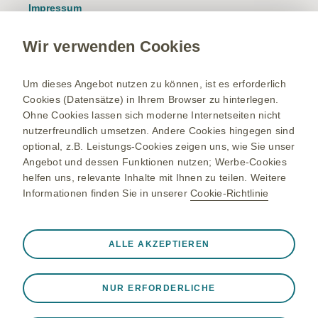
Impressum
Nutzungsbedingungen
Wir verwenden Cookies
Datenschutzhinweis
Kontakt/Nebenwirkung melden
Um dieses Angebot nutzen zu können, ist es erforderlich
Cookies (Datensätze) in Ihrem Browser zu hinterlegen.
Newsletter
Ohne Cookies lassen sich moderne Internetseiten nicht
Bestellservice
nutzerfreundlich umsetzen. Andere Cookies hingegen sind
optional, z.B. Leistungs-Cookies zeigen uns, wie Sie unser
Therapiegebiete
Angebot und dessen Funktionen nutzen; Werbe-Cookies
helfen uns, relevante Inhalte mit Ihnen zu teilen. Weitere
Meningokokken-Erkrankungen
Informationen finden Sie in unserer
Cookie-Richtlinie
Gürtelrose-Erkrankung
Bleiben Sie up to date
RSV-Erkrankung
Registrieren Sie sich und erhalten Sie exklusiven Zugang zu
Immer aktiv
Nur unbedingt erforderliche Cookies
ALLE AKZEPTIEREN
medizinischen Fachinformationen. Mit unserem E-Mail
Onkologie
❮
Service erhalten Sie zudem relevante Produktinformationen,
Notwendig, damit die Website ordnungsgemäß
Studien, Einladungen zu Events und vieles mehr.
Updates via Newsletter erhalten
funktioniert, z. B. um Sitzungsdaten während eines
NUR ERFORDERLICHE
Website-Besuchs zu speichern, Cookie- und Tag-
Einstellungen zu verwalten und die Sicherheit der Website