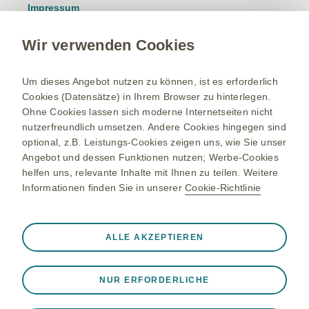
Impressum
Nutzungsbedingungen
Wir verwenden Cookies
Datenschutzhinweis
Kontakt/Nebenwirkung melden
Um dieses Angebot nutzen zu können, ist es erforderlich
Cookies (Datensätze) in Ihrem Browser zu hinterlegen.
Newsletter
Ohne Cookies lassen sich moderne Internetseiten nicht
Bestellservice
nutzerfreundlich umsetzen. Andere Cookies hingegen sind
optional, z.B. Leistungs-Cookies zeigen uns, wie Sie unser
Therapiegebiete
Angebot und dessen Funktionen nutzen; Werbe-Cookies
helfen uns, relevante Inhalte mit Ihnen zu teilen. Weitere
Meningokokken-Erkrankungen
Informationen finden Sie in unserer
Cookie-Richtlinie
Gürtelrose-Erkrankung
RSV-Erkrankung
Immer aktiv
Nur unbedingt erforderliche Cookies
ALLE AKZEPTIEREN
Onkologie
❮
Notwendig, damit die Website ordnungsgemäß
funktioniert, z. B. um Sitzungsdaten während eines
NUR ERFORDERLICHE
Website-Besuchs zu speichern, Cookie- und Tag-
Einstellungen zu verwalten und die Sicherheit der Website