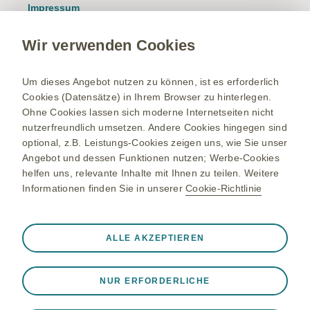
Impressum
Nutzungsbedingungen
Wir verwenden Cookies
Datenschutzhinweis
Kontakt/Nebenwirkung melden
Um dieses Angebot nutzen zu können, ist es erforderlich
Cookies (Datensätze) in Ihrem Browser zu hinterlegen.
Newsletter
Ohne Cookies lassen sich moderne Internetseiten nicht
Bestellservice
nutzerfreundlich umsetzen. Andere Cookies hingegen sind
optional, z.B. Leistungs-Cookies zeigen uns, wie Sie unser
Therapiegebiete
Angebot und dessen Funktionen nutzen; Werbe-Cookies
helfen uns, relevante Inhalte mit Ihnen zu teilen. Weitere
Meningokokken-Erkrankungen
Informationen finden Sie in unserer
Cookie-Richtlinie
Gürtelrose-Erkrankung
Bleiben Sie up to date
RSV-Erkrankung
Registrieren Sie sich und erhalten Sie exklusiven Zugang zu
Immer aktiv
Nur unbedingt erforderliche Cookies
ALLE AKZEPTIEREN
medizinischen Fachinformationen. Mit unserem E-Mail
Onkologie
❮
Service erhalten Sie zudem relevante Produktinformationen,
Notwendig, damit die Website ordnungsgemäß
Studien, Einladungen zu Events und vieles mehr.
Updates via Newsletter erhalten
funktioniert, z. B. um Sitzungsdaten während eines
NUR ERFORDERLICHE
Website-Besuchs zu speichern, Cookie- und Tag-
Einstellungen zu verwalten und die Sicherheit der Website