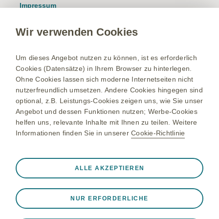
Impressum
Nutzungsbedingungen
Wir verwenden Cookies
Datenschutzhinweis
Kontakt/Nebenwirkung melden
Um dieses Angebot nutzen zu können, ist es erforderlich
Cookies (Datensätze) in Ihrem Browser zu hinterlegen.
Newsletter
Ohne Cookies lassen sich moderne Internetseiten nicht
Bestellservice
nutzerfreundlich umsetzen. Andere Cookies hingegen sind
optional, z.B. Leistungs-Cookies zeigen uns, wie Sie unser
Therapiegebiete
Angebot und dessen Funktionen nutzen; Werbe-Cookies
helfen uns, relevante Inhalte mit Ihnen zu teilen. Weitere
Meningokokken-Erkrankungen
Informationen finden Sie in unserer
Cookie-Richtlinie
Gürtelrose-Erkrankung
RSV-Erkrankung
Immer aktiv
Nur unbedingt erforderliche Cookies
ALLE AKZEPTIEREN
Onkologie
❮
Notwendig, damit die Website ordnungsgemäß
funktioniert, z. B. um Sitzungsdaten während eines
NUR ERFORDERLICHE
Website-Besuchs zu speichern, Cookie- und Tag-
Einstellungen zu verwalten und die Sicherheit der Website