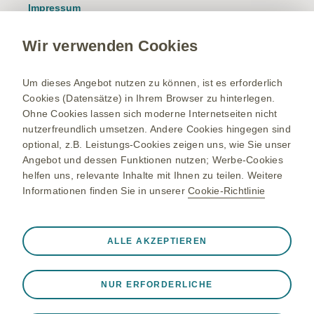
Impressum
Nutzungsbedingungen
Wir verwenden Cookies
Datenschutzhinweis
Kontakt/Nebenwirkung melden
Um dieses Angebot nutzen zu können, ist es erforderlich
Cookies (Datensätze) in Ihrem Browser zu hinterlegen.
Newsletter
Ohne Cookies lassen sich moderne Internetseiten nicht
Bestellservice
nutzerfreundlich umsetzen. Andere Cookies hingegen sind
optional, z.B. Leistungs-Cookies zeigen uns, wie Sie unser
Therapiegebiete
Angebot und dessen Funktionen nutzen; Werbe-Cookies
helfen uns, relevante Inhalte mit Ihnen zu teilen. Weitere
Meningokokken-Erkrankungen
Informationen finden Sie in unserer
Cookie-Richtlinie
Gürtelrose-Erkrankung
RSV-Erkrankung
Immer aktiv
Nur unbedingt erforderliche Cookies
ALLE AKZEPTIEREN
Onkologie
❮
Notwendig, damit die Website ordnungsgemäß
funktioniert, z. B. um Sitzungsdaten während eines
NUR ERFORDERLICHE
Website-Besuchs zu speichern, Cookie- und Tag-
Einstellungen zu verwalten und die Sicherheit der Website