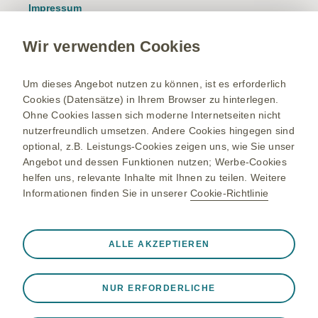
Impressum
Nutzungsbedingungen
Wir verwenden Cookies
Datenschutzhinweis
Kontakt/Nebenwirkung melden
Um dieses Angebot nutzen zu können, ist es erforderlich
Cookies (Datensätze) in Ihrem Browser zu hinterlegen.
Newsletter
Ohne Cookies lassen sich moderne Internetseiten nicht
Bestellservice
nutzerfreundlich umsetzen. Andere Cookies hingegen sind
optional, z.B. Leistungs-Cookies zeigen uns, wie Sie unser
Therapiegebiete
Angebot und dessen Funktionen nutzen; Werbe-Cookies
helfen uns, relevante Inhalte mit Ihnen zu teilen. Weitere
Meningokokken-Erkrankungen
Informationen finden Sie in unserer
Cookie-Richtlinie
Gürtelrose-Erkrankung
RSV-Erkrankung
Immer aktiv
Nur unbedingt erforderliche Cookies
ALLE AKZEPTIEREN
Onkologie
❮
Notwendig, damit die Website ordnungsgemäß
funktioniert, z. B. um Sitzungsdaten während eines
NUR ERFORDERLICHE
Website-Besuchs zu speichern, Cookie- und Tag-
Einstellungen zu verwalten und die Sicherheit der Website