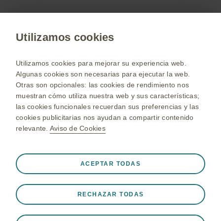
Contáctenos
Utilizamos cookies
Utilizamos cookies para mejorar su experiencia web.
www.gsk.com
Algunas cookies son necesarias para ejecutar la web.
Seleccione su país
Otras son opcionales: las cookies de rendimiento nos
muestran cómo utiliza nuestra web y sus características;
Mapa del sitio
las cookies funcionales recuerdan sus preferencias y las
Términos y condiciones
cookies publicitarias nos ayudan a compartir contenido
relevante.
Aviso de Cookies
Aviso de privacidad
Aviso de privacidad de aplicaciones de mensajería de
Siempre Activo
Cookies realmente necesarias
GSK
❮
ACEPTAR TODAS
Políticas sobre cookies
Son necesarias para que el sitio web funcione
correctamente, como almacenar datos de su sesión
Tratamiento datos personales
RECHAZAR TODAS
durante la visita al sitio web, administrar las preferencias
de cookies y etiquetas, y proteger la seguridad del sitio