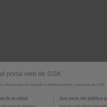
Enter
Play
Enter
Pla
fullscreen
fullscreen
Mute
Play
1
01:47
Enter
Play
Enter
Pla
fullscreen
fullscreen
Historias de pacientes reales
al portal web de GSK
rá información en relación a medicamentos y vacunas de GSK
Mute
al de la salud
Soy parte del público g
sitio web está dirigido a
Este sitio está dirigido para púb