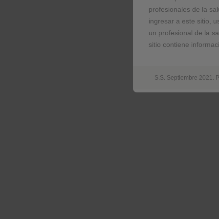
profesionales de la sa
Play
ingresar a este sitio,
un profesional de la s
sitio contiene informa
01:5
Play
S.S. Septiembre 2021.
I
Información para prescribir
8
Indicación