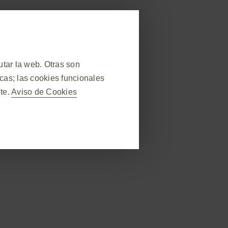
neral
Reporte un Evento Adverso
rapéutica
Recursos Médicos
Contáctenos
tar la web. Otras son
cas; las cookies funcionales
te.
Aviso de Cookies
❮
Información para prescribir
durante la visita al sitio web,
ás, algunas cookies se
cios, como configurar sus
or para que bloquee o le avise
s, no almacenarán ninguna