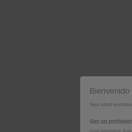
Play
Mute
Play
01:5
Play
Bienvenido 
Aquí usted encontra
Mute
Soy un profesion
Aviso importante: Este 