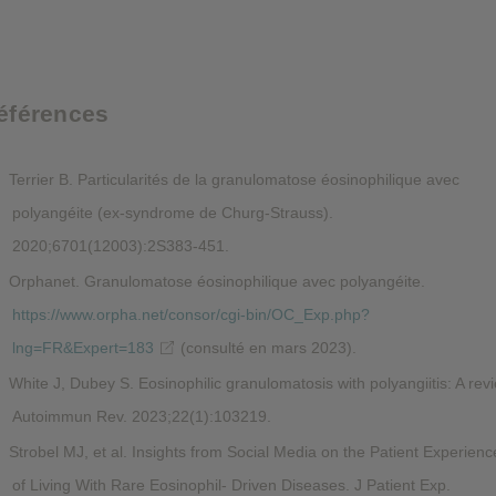
éférences
Terrier B. Particularités de la granulomatose éosinophilique avec
polyangéite (ex-syndrome de Churg-Strauss).
2020;6701(12003):2S383-451.
Orphanet. Granulomatose éosinophilique avec polyangéite.
https://www.orpha.net/consor/cgi-bin/OC_Exp.php?
lng=FR&Expert=183
(consulté en mars 2023).
White J, Dubey S. Eosinophilic granulomatosis with polyangiitis: A rev
Autoimmun Rev. 2023;22(1):103219.
Strobel MJ, et al. Insights from Social Media on the Patient Experienc
of Living With Rare Eosinophil- Driven Diseases. J Patient Exp.