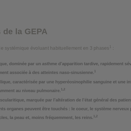
ies ne stockent aucune information personnelle identifiable.
s de la GEPA
1
e systémique évoluant habituellement en 3 phases
:
que, dominée
par un asthme
d’apparition tardive, rapidement sév
1
ent associée à des atteintes naso-sinusienne.
lique,
caractérisée par une hyperéosinophilie sanguine et une infi
1,2
tamment au niveau pulmonaire.
cularitique, marquée par l’altération de l’état général des patien
nts organes peuvent être touchés : le coeur, le système nerveux 
1,2
les, la peau et, moins fréquemment, les reins.