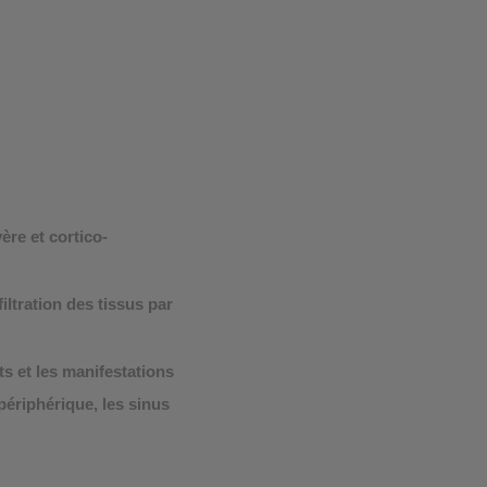
❮
❮
ère et cortico-
ltration des tissus par
ts et les manifestations
périphérique, les sinus