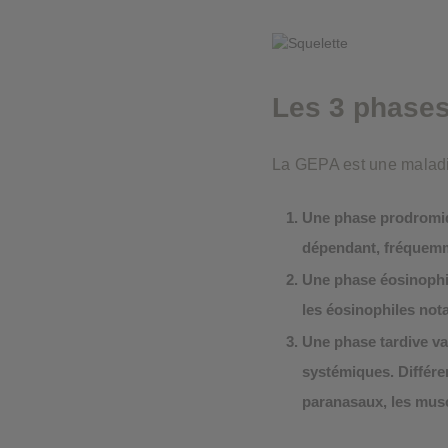
fonctionneront alors pas. Ces cook
Cookies de performance
Les 3 phase
Cookies publicitaires
La GEPA est une maladi
Une phase prodromi
dépendant, fréquemm
Une phase éosinophi
les éosinophiles no
Une phase tardive vas
systémiques.
Différe
paranasaux, les musc