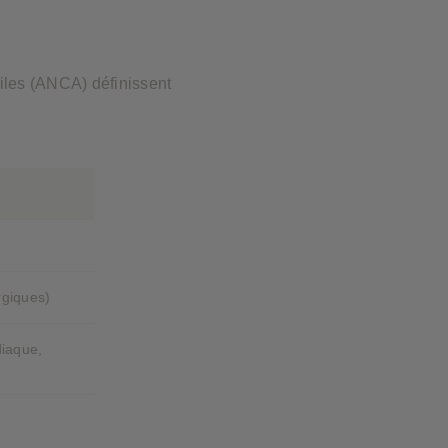
iles (ANCA) définissent
rgiques)
diaque,