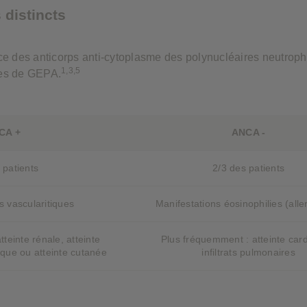
distincts
e des anticorps anti-cytoplasme des polynucléaires neutroph
1,3,5
es de GEPA.
CA +
ANCA -
 patients
2/3 des patients
s vascularitiques
Manifestations éosinophilies (alle
teinte rénale, atteinte
Plus fréquemment : atteinte car
ique ou atteinte cutanée
infiltrats pulmonaires