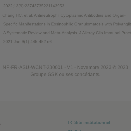
2022;13(9):23743735221143953.
Chang HC, et al. Antineutrophil Cytoplasmic Antibodies and Organ-
Specific Manifestations in Eosinophilic Granulomatosis with Polyangiit
A Systematic Review and Meta-Analysis. J Allergy Clin Immunol Pract
2021 Jan;9(1):445-452.e6.
NP-FR-ASU-WCNT-230001 - V1 - Novembre 2023 © 2023
Groupe GSK ou ses concédants.
s
Site institutionnel