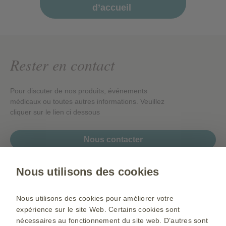
d’accueil
Rester en contact
Pour discuter de nos produits, événements
médicaux ou toutes autres informations. Veuillez
cliquer sur le lien ci dessous
Nous contacter
Nous utilisons des cookies
Gsk.com
Nous utilisons des cookies pour améliorer votre
Plan du site
expérience sur le site Web. Certains cookies sont
nécessaires au fonctionnement du site web. D’autres sont
Conditions d’utilisation