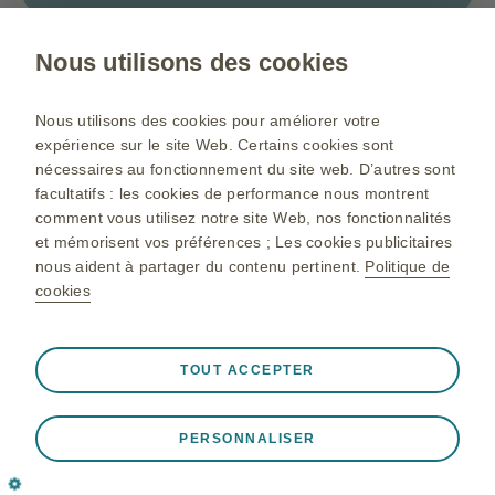
Nous utilisons des cookies
Gsk.com
Nous utilisons des cookies pour améliorer votre
Plan du site
expérience sur le site Web. Certains cookies sont
nécessaires au fonctionnement du site web. D’autres sont
Conditions d’utilisation
facultatifs : les cookies de performance nous montrent
Déclaration de confidentialité
comment vous utilisez notre site Web, nos fonctionnalités
et mémorisent vos préférences ; Les cookies publicitaires
Politique de cookie
nous aident à partager du contenu pertinent.
Politique de
cookies
©2025 GlaxoSmithKline Maroc Ain El Aouda Région de Rabat
Toujours actif
Cookies indispensables
❮
Pour toutes informations complémentaires, veuillez Contacter
TOUT ACCEPTER
GlaxoSmithKline Maroc : N° 49-52 sis au 13ème étage de
Nécessaires au bon fonctionnement du site web, tels que
l’immeuble Capital Tower sis Angle Boulevard Moulay Abdellah
le stockage des données de session lors d'une visite sur
Ben Cherif et Main Street, Casablanca
PERSONNALISER
le site, la gestion des préférences de cookies et de
Tél : +212 522 043 888, +212 522 480 002 Fax : +212 522 480
balises, ainsi que la protection de la sécurité du site. De
041