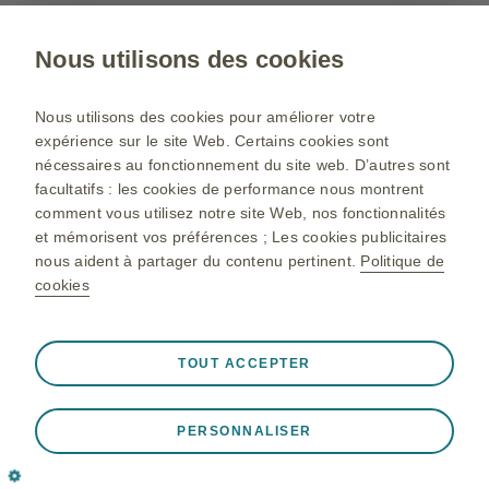
Nous utilisons des cookies
Gsk.com
Plan du site
Nous utilisons des cookies pour améliorer votre
expérience sur le site Web. Certains cookies sont
Conditions d’utilisation
nécessaires au fonctionnement du site web. D’autres sont
Déclaration de confidentialité
facultatifs : les cookies de performance nous montrent
comment vous utilisez notre site Web, nos fonctionnalités
Politique de cookie
et mémorisent vos préférences ; Les cookies publicitaires
nous aident à partager du contenu pertinent.
Politique de
cookies
©2025 GlaxoSmithKline Maroc Ain El Aouda Région de Rabat
Pour toutes informations complémentaires, veuillez Contacter
Toujours actif
Cookies indispensables
❮
GlaxoSmithKline Maroc : N° 49-52 sis au 13ème étage de
TOUT ACCEPTER
l’immeuble Capital Tower sis Angle Boulevard Moulay Abdellah
Nécessaires au bon fonctionnement du site web, tels que
Ben Cherif et Main Street, Casablanca
le stockage des données de session lors d'une visite sur
Tél : +212 522 043 888, +212 522 480 002 Fax : +212 522 480
PERSONNALISER
le site, la gestion des préférences de cookies et de
041
balises, ainsi que la protection de la sécurité du site. De