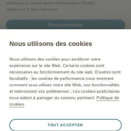
médicaux ou toutes autres informations. Veuillez
cliquer sur le lien ci dessous
Nous contacter
Nous utilisons des cookies
Gsk.com
Nous utilisons des cookies pour améliorer votre
Plan du site
expérience sur le site Web. Certains cookies sont
nécessaires au fonctionnement du site web. D’autres sont
Conditions d’utilisation
facultatifs : les cookies de performance nous montrent
Déclaration de confidentialité
comment vous utilisez notre site Web, nos fonctionnalités
et mémorisent vos préférences ; Les cookies publicitaires
Politique de cookie
nous aident à partager du contenu pertinent.
Politique de
cookies
©2025 GlaxoSmithKline Maroc Ain El Aouda Région de Rabat
Toujours actif
Cookies indispensables
❮
Pour toutes informations complémentaires, veuillez Contacter
TOUT ACCEPTER
GlaxoSmithKline Maroc : N° 49-52 sis au 13ème étage de