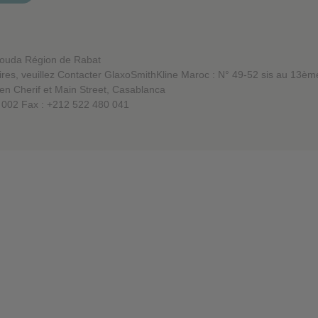
ant votre identification personnelle.
Aouda Région de Rabat
res, veuillez Contacter GlaxoSmithKline Maroc : N° 49-52 sis au 13èm
en Cherif et Main Street, Casablanca
 002 Fax : +212 522 480 041