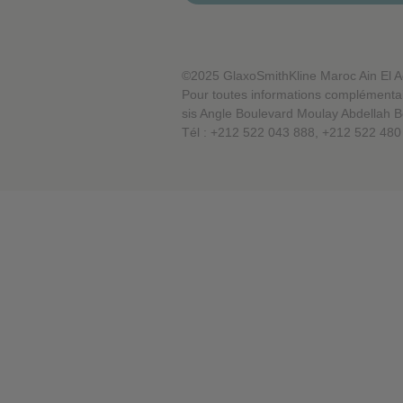
stockent aucune information permett
Cookies de performance
©2025 GlaxoSmithKline Maroc Ain El 
Pour toutes informations complémentai
sis Angle Boulevard Moulay Abdellah B
Tél : +212 522 043 888, +212 522 480
Cookies publicitaires