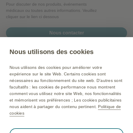
Pour discuter de nos produits, événements
médicaux ou toutes autres informations. Veuillez
cliquer sur le lien ci dessous
Nous contacter
Nous utilisons des cookies
Gsk.com
Nous utilisons des cookies pour améliorer votre
Plan du site
expérience sur le site Web. Certains cookies sont
nécessaires au fonctionnement du site web. D’autres sont
Conditions d’utilisation
facultatifs : les cookies de performance nous montrent
Déclaration de confidentialité
comment vous utilisez notre site Web, nos fonctionnalités
et mémorisent vos préférences ; Les cookies publicitaires
Politique de cookie
nous aident à partager du contenu pertinent.
Politique de
cookies
©2025 GlaxoSmithKline Maroc Ain El Aouda Région de Rabat
Toujours actif
Cookies indispensables
❮
Pour toutes informations complémentaires, veuillez Contacter