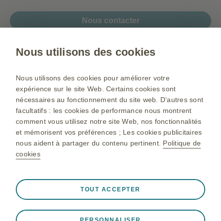
Nous contacter
Nous utilisons des cookies
Gsk.com
Nous utilisons des cookies pour améliorer votre
Plan du site
expérience sur le site Web. Certains cookies sont
nécessaires au fonctionnement du site web. D’autres sont
Conditions d’utilisation
facultatifs : les cookies de performance nous montrent
Déclaration de confidentialité
comment vous utilisez notre site Web, nos fonctionnalités
et mémorisent vos préférences ; Les cookies publicitaires
Politique de cookie
nous aident à partager du contenu pertinent.
Politique de
cookies
©2025 GlaxoSmithKline Maroc Ain El Aouda Région de Rabat
Toujours actif
Cookies indispensables
❮
Pour toutes informations complémentaires, veuillez Contacter
TOUT ACCEPTER
GlaxoSmithKline Maroc : N° 49-52 sis au 13ème étage de
Nécessaires au bon fonctionnement du site web, tels que
l’immeuble Capital Tower sis Angle Boulevard Moulay Abdellah
le stockage des données de session lors d'une visite sur
Ben Cherif et Main Street, Casablanca
PERSONNALISER