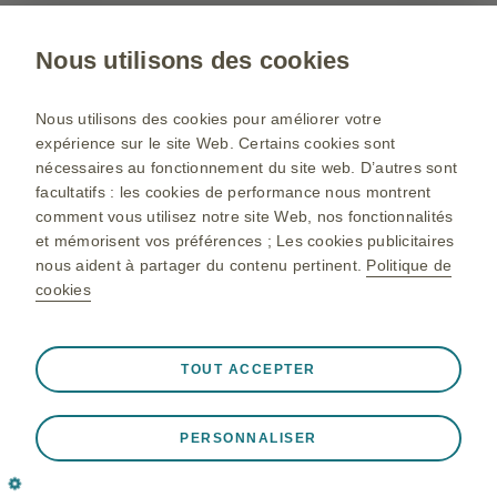
Nous utilisons des cookies
Gsk.com
Plan du site
Nous utilisons des cookies pour améliorer votre
expérience sur le site Web. Certains cookies sont
Conditions d’utilisation
nécessaires au fonctionnement du site web. D’autres sont
Déclaration de confidentialité
facultatifs : les cookies de performance nous montrent
comment vous utilisez notre site Web, nos fonctionnalités
Politique de cookie
et mémorisent vos préférences ; Les cookies publicitaires
nous aident à partager du contenu pertinent.
Politique de
cookies
©2025 GlaxoSmithKline Maroc Ain El Aouda Région de Rabat
Pour toutes informations complémentaires, veuillez Contacter
Toujours actif
Cookies indispensables
❮
GlaxoSmithKline Maroc : N° 49-52 sis au 13ème étage de
TOUT ACCEPTER
l’immeuble Capital Tower sis Angle Boulevard Moulay Abdellah
Nécessaires au bon fonctionnement du site web, tels que
Ben Cherif et Main Street, Casablanca
le stockage des données de session lors d'une visite sur
Tél : +212 522 043 888, +212 522 480 002 Fax : +212 522 480
PERSONNALISER
le site, la gestion des préférences de cookies et de
041
balises, ainsi que la protection de la sécurité du site. De