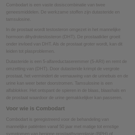
Combodart is een vaste dosiscombinatie van twee
geneesmiddelen. De werkzame stoffen zijn
dutasteride en
tamsulosine.
In de prostaat wordt testosteron omgezet in het mannelijke
hormoon dihydrotestosteron (DHT). De prostaatklier groeit
onder invloed van DHT. Als de prostaat groter wordt, kan dit
leiden tot plasproblemen.
Dutasteride is een 5-alfareductaseremmer (5-ARI) en remt de
omzetting van (DHT). Door dutasteride krimpt de vergrote
prostaat, het vermindert de vernauwing van de urinebuis en de
urine kan weer beter doorstromen. Tamsulosine is een
alfablokker. Het ontspant de spieren in de blaas, blaashals en
de prostaat waardoor de urine gemakkelijker kan passeren.
Voor wie is Combodart
Combodart is geregistreerd voor de behandeling van
mannelijke patiënten vanaf 50 jaar met matige tot ernstige
symptomen van benigne prostaathyperplasie (BPH) of