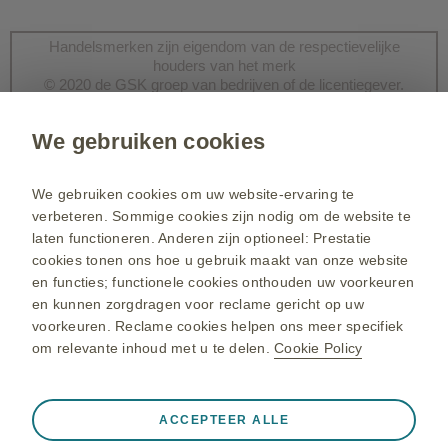
Handelsmerken zijn eigendom van de respectievelijke
houders van het merk
© 2020 de GSK groep van bedrijven of de licentiegever.
We gebruiken cookies
Heeft u een vraag?
We gebruiken cookies om uw website-ervaring te
verbeteren. Sommige cookies zijn nodig om de website te
Neem contact op
laten functioneren. Anderen zijn optioneel: Prestatie
cookies tonen ons hoe u gebruik maakt van onze website
en functies; functionele cookies onthouden uw voorkeuren
www.nl.gsk.com
en kunnen zorgdragen voor reclame gericht op uw
Gebruiksvoorwaarden
voorkeuren. Reclame cookies helpen ons meer specifiek
om relevante inhoud met u te delen.
Cookie Policy
GSK Privacycentrum
Cookiebeleid
Altijd actief
Alleen noodzakelijke cookies
❮
Sitemap
ACCEPTEER ALLE