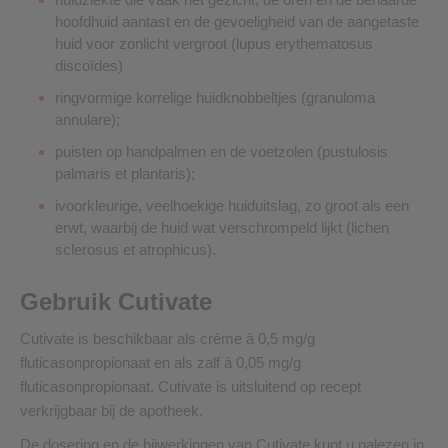
hoofdhuid aantast en de gevoeligheid van de aangetaste
huid voor zonlicht vergroot (lupus erythematosus
discoïdes)
ringvormige korrelige huidknobbeltjes (granuloma
annulare);
puisten op handpalmen en de voetzolen (pustulosis
palmaris et plantaris);
ivoorkleurige, veelhoekige huiduitslag, zo groot als een
erwt, waarbij de huid wat verschrompeld lijkt (lichen
sclerosus et atrophicus).
Gebruik Cutivate
Cutivate is beschikbaar als crème à 0,5 mg/g
fluticasonpropionaat en als zalf à 0,05 mg/g
fluticasonpropionaat. Cutivate is uitsluitend op recept
verkrijgbaar bij de apotheek.
De dosering en de bijwerkingen van Cutivate kunt u nalezen in