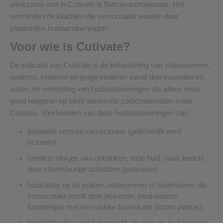
werkzame stof in Cutivate is fluticasonpropionaat. Het
vermindert de klachten die veroorzaakt worden door
plaatselijke huidaandoeningen.
Voor wie is Cutivate?
De indicatie van Cutivate is de behandeling van volwassenen,
ouderen, kinderen en jonge kinderen vanaf drie maanden en
ouder, ter verlichting van huidaandoeningen die alleen maar
goed reageren op sterk werkende corticosteroïden zoals
Cutivate. Voorbeelden van deze huidaandoeningen zijn:
bepaalde vormen van eczeem (gelichenificeerd
eczeem);
verdikte stukjes van ontstoken, rode huid, vaak bedekt
door zilverkleurige schubben (psoriasis);
huidziekte op de polsen, onderarmen of onderbenen die
veroorzaakt wordt door jeukende, rood-paarse
knobbeltjes met een vlakke bovenkant (lichen planus);
huidziekte die vaak het gezicht, de oren en de behaarde