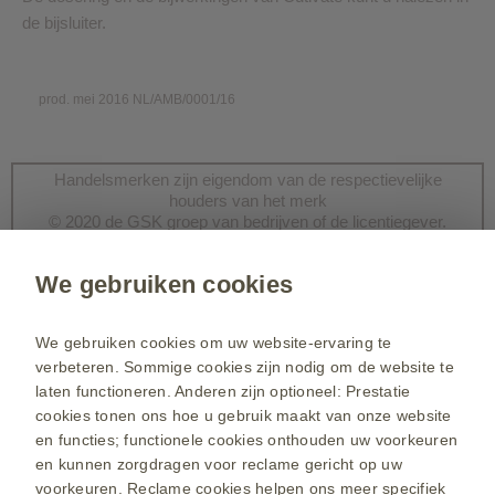
de bijsluiter.
prod. mei 2016 NL/AMB/0001/16
Handelsmerken zijn eigendom van de respectievelijke
houders van het merk
© 2020 de GSK groep van bedrijven of de licentiegever.
We gebruiken cookies
Heeft u een vraag?
We gebruiken cookies om uw website-ervaring te
verbeteren. Sommige cookies zijn nodig om de website te
Neem contact op
laten functioneren. Anderen zijn optioneel: Prestatie
cookies tonen ons hoe u gebruik maakt van onze website
en functies; functionele cookies onthouden uw voorkeuren
www.nl.gsk.com
en kunnen zorgdragen voor reclame gericht op uw
Gebruiksvoorwaarden
voorkeuren. Reclame cookies helpen ons meer specifiek