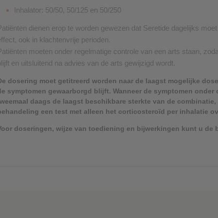
Inhalator: 50/50, 50/125 en 50/250
Patiënten dienen erop te worden gewezen dat Seretide dagelijks moet
effect, ook in klachtenvrije perioden.
Patiënten moeten onder regelmatige controle van een arts staan, zoda
lijft en uitsluitend na advies van de arts gewijzigd wordt.
De dosering moet getitreerd worden naar de laagst mogelijke dose
de symptomen gewaarborgd blijft. Wanneer de symptomen onder 
tweemaal daags de laagst beschikbare sterkte van de combinatie,
behandeling een test met alleen het corticosteroïd per inhalatie
Voor doseringen, wijze van toediening en bijwerkingen kunt u de b