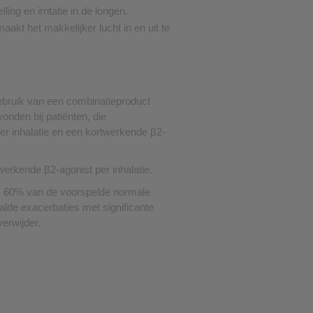
ng en irritatie in de longen.
❮
aakt het makkelijker lucht in en uit te
❮
bruik van een combinatieproduct
onden bij patiënten, die
per inhalatie en een kortwerkende β2-
gwerkende β2-agonist per inhalatie.
 60% van de voorspelde normale
alde exacerbaties met significante
erwijder.