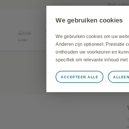
Bent u gee
We gebruiken cookies
GSKpro
We gebruiken cookies om uw websit
Website voor voorschrijf- en afleverbevoegde zorgve
aanmelding.
Anderen zijn optioneel: Prestatie 
onthouden uw voorkeuren en kunne
Seretide
specifiek om relevante inhoud met 
salmeterol/fluticasonpropionaat
ACCEPTEER ALLE
ALLEE
Altijd actief
Alleen noodzake
Seretide Diskus SmPC
Seretide Inhalator SmPC
Noodzakelijk voor het functionere
Andere functionele cookies worden
contactformulieren en het opslaan
browser, sommige onderdelen van 
gebruik van onze site in kaart met