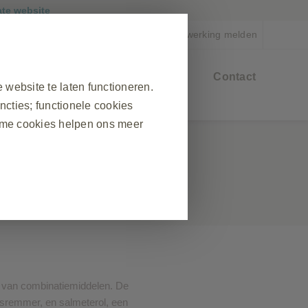
ate website
Een bijwerking melden
en
Materialen
Educatie &
Contact
website te laten functioneren.
events
ncties; functionele cookies
ame cookies helpen ons meer
❮
 beveiligen van onze website.
materialen, invullen van
cookies te blokkeren via uw
 brengen we het algemene
p van combinatiemiddelen. De
ijn.
ngsremmer, en salmeterol, een