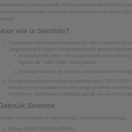
langwerkende luchtwegverwijder. Fluticasonpropionaat vermindert zwelli
Salmeterol helpt het open blijven van de luchtwegen in de longen. Dit m
ademen.
Voor wie is Seretide?
Regelmatige onderhoudsbehandeling van astma, wanneer het ge
(langwerkende β2-agonist en inhalatiesteroïd) geschikt wordt bev
of onvoldoende onder controle zijn met een corticosteroïd 
agonist, die “indien nodig” wordt gebruikt
of al onder controle zijn met een corticosteroïd en een lan
Symptomatische behandeling van patiënten met COPD (FEV1 <
waarde, pré-bronchodilatoir) en een voorgeschiedenis van herha
symptomen, ondanks een regelmatig gebruik van een bronchusv
Gebruik Seretide
Seretide is beschikbaar in (salmeterol µg / fluticasonpropionaat µg):
Diskus: 50/100, 50/250 en 50/ 500