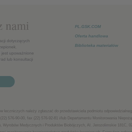
 z nami
PL.GSK.COM
Oferta handlowa
acji dotyczących
Biblioteka materiałów
zepionek.
 jest upoważnione
ad lub konsultacji
w leczniczych należy zgłaszać do przedstawiciela podmiotu odpowiedzialnego
(22) 576-90-00, fax (22) 576-92-81 i/lub Departamentu Monitorowania Niepo
h, Wyrobów Medycznych i Produktów Biobójczych, Al. Jerozolimskie 181C, 02