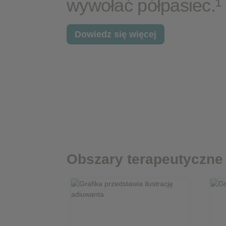
wywołać półpasiec.¹
Wydajnościowe pliki cook
Dowiedz się więcej
Reklamowe pliki cookie
Obszary terapeutyczne