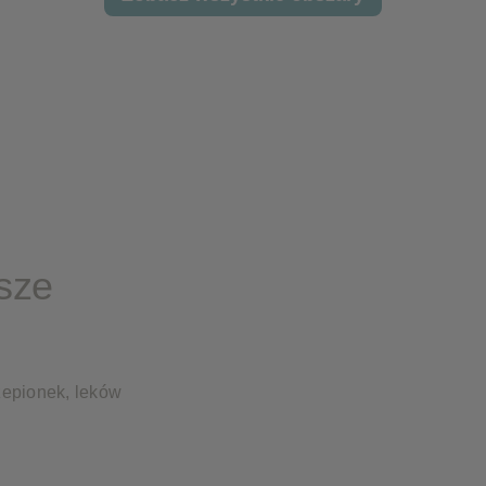
sze
zepionek, leków