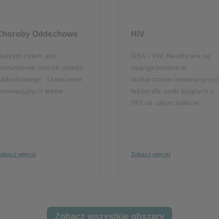
Choroby Oddechowe
HIV
aszym celem jest
GSK i ViiV Healthcare są
rozumienie chorób układu
zaangażowane w
oddechowego i tworzenie
dostarczanie innowacyjnyc
nnowacyjnych leków.
leków dla osób żyjących z
HIV na całym świecie.
obacz więcej
Zobacz więcej
Zobacz wszystkie obszary