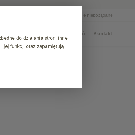
a
Zgłoś działanie niepożądane
rapeutyczne
Akademia Szczepień
Kontakt
zbędne do działania stron, inne
 jej funkcji oraz zapamiętują
❮
podczas wizyty na stronie
ezpieczeństwa strony
akie jak: ustawianie preferencji
blokowała te pliki cookie lub
przechowują żadnych danych