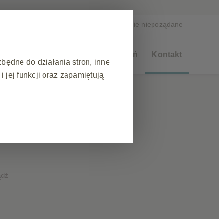
a
Zgłoś działanie niepożądane
rapeutyczne
Akademia Szczepień
Kontakt
zbędne do działania stron, inne
 jej funkcji oraz zapamiętują
❮
 do
podczas wizyty na stronie
ezpieczeństwa strony
akie jak: ustawianie preferencji
ądź
blokowała te pliki cookie lub
przechowują żadnych danych