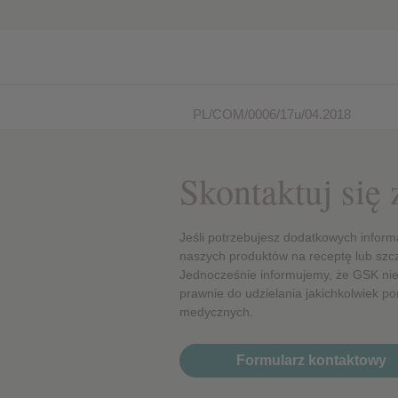
Wydajnościowe pliki cook
Reklamowe pliki cookie
PL/COM/0006/17u/04.2018
Skontaktuj się
Jeśli potrzebujesz dodatkowych inform
naszych produktów na receptę lub szc
Jednocześnie informujemy, że GSK nie
prawnie do udzielania jakichkolwiek por
medycznych.
Formularz kontaktowy