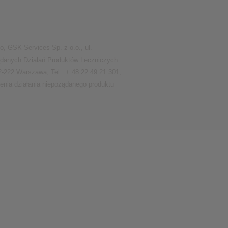
❮
, GSK Services Sp. z o.o., ul.
żądanych Działań Produktów Leczniczych
❮
-222 Warszawa, Tel.: + 48 22 49 21 301,
enia działania niepożądanego produktu