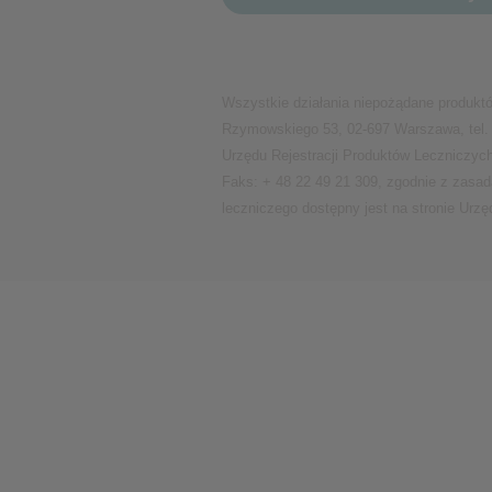
Wydajnościowe pliki cook
Wszystkie działania niepożądane produktó
Rzymowskiego 53, 02-697 Warszawa, tel. 
Reklamowe pliki cookie
Urzędu Rejestracji Produktów Leczniczyc
Faks: + 48 22 49 21 309, zgodnie z zasa
leczniczego dostępny jest na stronie Urzę