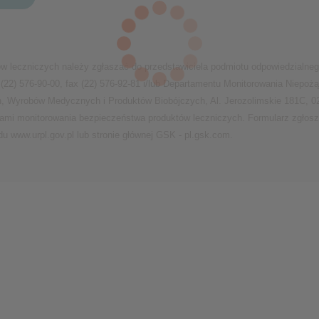
ie
w leczniczych należy zgłaszać do przedstawiciela podmiotu odpowiedzialnego
(22) 576-90-00, fax (22) 576-92-81 i/lub Departamentu Monitorowania Niepo
h, Wyrobów Medycznych i Produktów Biobójczych, Al. Jerozolimskie 181C, 02
dami monitorowania bezpieczeństwa produktów leczniczych. Formularz zgłosz
du www.urpl.gov.pl lub stronie głównej GSK - pl.gsk.com.