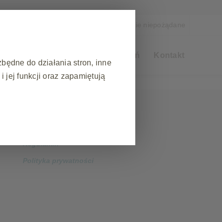
a
Zgłoś działanie niepożądane
rapeutyczne
Akademia Szczepień
Kontakt
zbędne do działania stron, inne
 jej funkcji oraz zapamiętują
❮
Mapa strony
podczas wizyty na stronie
Regulamin
ezpieczeństwa strony
Polityka prywatności
akie jak: ustawianie preferencji
blokowała te pliki cookie lub
przechowują żadnych danych