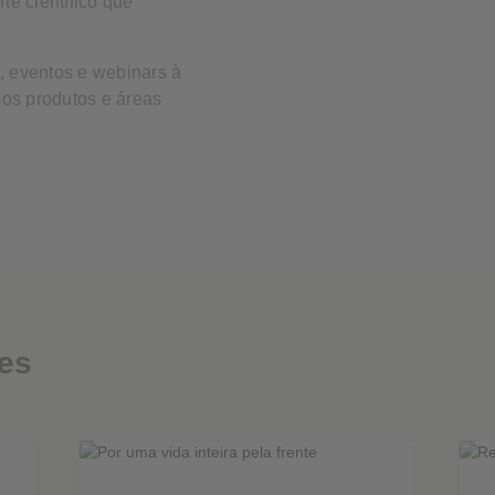
te científico que
s, eventos e webinars à
sos produtos e áreas
des