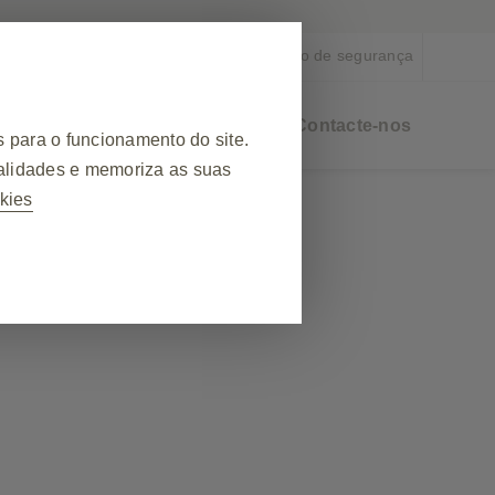
Notificar informação de segurança
cursos de suporte
Eventos
Contacte-nos
 para o funcionamento do site.
alidades e memoriza as suas
okies
❮
uma visita ao site, gerir as
kies são definidos em resposta a
referências de privacidade,
-lo sobre esses cookies, mas
ormação pessoal identificável.