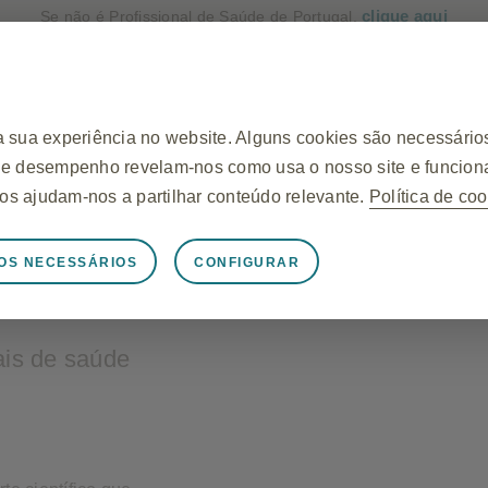
clique aqui
Se não é Profissional de Saúde de Portugal,
|
Login
Registo
Produtos
Áreas Terapêuticas
Re
a sua experiência no website. Alguns cookies são necessários
 de desempenho revelam-nos como usa o nosso site e funcion
rios ajudam-nos a partilhar conteúdo relevante.
Política de co
OS NECESSÁRIOS
CONFIGURAR
itamente necessários
one adequadamente, como armazenar dados da sessão durante 
ara proteger a segurança do site. Adicionalmente, alguns coo
nais de saúde
uivalem a um pedido de serviços, tais como definir as suas p
ários. Pode configurar o seu browser para bloquear ou alertá
e não funcionarão. Estes cookies não armazenam qualquer inf