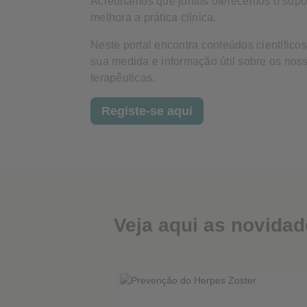
Acreditamos que juntos oferecemos o supor
Cookies de Desempenho
melhora a prática clínica.
Neste portal encontra conteúdos científico
sua medida e informação útil sobre os nos
Cookies Publicitários
terapêuticas.
Registe-se aqui
Veja aqui as novida