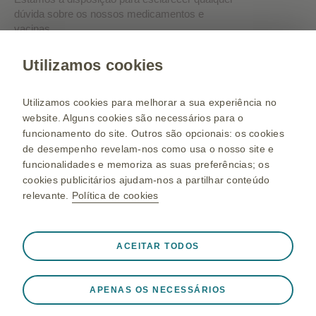
dúvida sobre os nossos medicamentos e
vacinas.
Utilizamos cookies
Solicitar contacto
Utilizamos cookies para melhorar a sua experiência no
website. Alguns cookies são necessários para o
Saiba mais sobre nós:
funcionamento do site. Outros são opcionais: os cookies
de desempenho revelam-nos como usa o nosso site e
GSK.pt
funcionalidades e memoriza as suas preferências; os
Mapa do Portal
cookies publicitários ajudam-nos a partilhar conteúdo
relevante.
Política de cookies
Termos de Utilização
Política de Privacidade
Sempre ativos
Cookies estritamente necessários
Política de Cookies
ACEITAR TODOS
❮
Necessários para que o site funcione adequadamente,
como armazenar dados da sessão durante uma visita ao
APENAS OS NECESSÁRIOS
site, gerir as preferências de cookies e tags e para
©2026 empresas do grupo GSK ou sob licença. As Marcas
proteger a segurança do site. Adicionalmente, alguns
Registadas são propriedade ou licenças das empresas do grupo