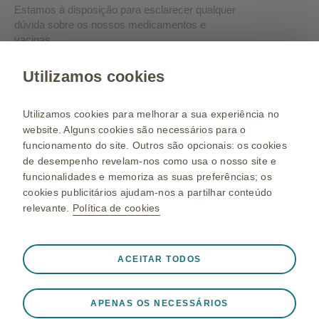
Estamos à disposição para esclarecer qualquer
dúvida sobre os nossos medicamentos e
vacinas.
Utilizamos cookies
Solicitar contacto
Utilizamos cookies para melhorar a sua experiência no
website. Alguns cookies são necessários para o
Saiba mais sobre nós:
funcionamento do site. Outros são opcionais: os cookies
de desempenho revelam-nos como usa o nosso site e
GSK.pt
funcionalidades e memoriza as suas preferências; os
Mapa do Portal
cookies publicitários ajudam-nos a partilhar conteúdo
relevante.
Política de cookies
Termos de Utilização
Política de Privacidade
Sempre ativos
Cookies estritamente necessários
Política de Cookies
ACEITAR TODOS
❮
Necessários para que o site funcione adequadamente,
como armazenar dados da sessão durante uma visita ao
APENAS OS NECESSÁRIOS
site, gerir as preferências de cookies e tags e para
©2026 empresas do grupo GSK ou sob licença. As Marcas