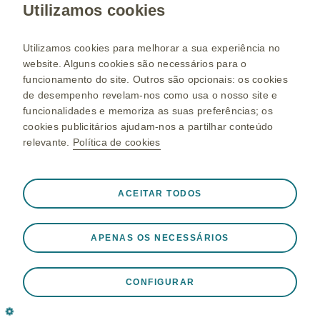
Utilizamos cookies
GSK.pt
Mapa do Portal
Utilizamos cookies para melhorar a sua experiência no
website. Alguns cookies são necessários para o
Termos de Utilização
funcionamento do site. Outros são opcionais: os cookies
de desempenho revelam-nos como usa o nosso site e
Política de Privacidade
funcionalidades e memoriza as suas preferências; os
Política de Cookies
cookies publicitários ajudam-nos a partilhar conteúdo
relevante.
Política de cookies
©2026 empresas do grupo GSK ou sob licença. As Marcas
Sempre ativos
Cookies estritamente necessários
Registadas são propriedade ou licenças das empresas do grupo
ACEITAR TODOS
❮
GlaxoSmithKline. Produtos Farmacêuticos, Lda. | Rua Dr. António
Necessários para que o site funcione adequadamente,
Loureiro Borges, n.º 3 Arquiparque | Miraflores 1495-131 Algés |
como armazenar dados da sessão durante uma visita ao
Pessoa Colectiva n.º 500139962.
APENAS OS NECESSÁRIOS
site, gerir as preferências de cookies e tags e para
proteger a segurança do site. Adicionalmente, alguns
cookies são definidos em resposta a ações levadas a
CONFIGURAR
cabo por si que equivalem a um pedido de serviços, tais
como definir as suas preferências de privacidade, iniciar