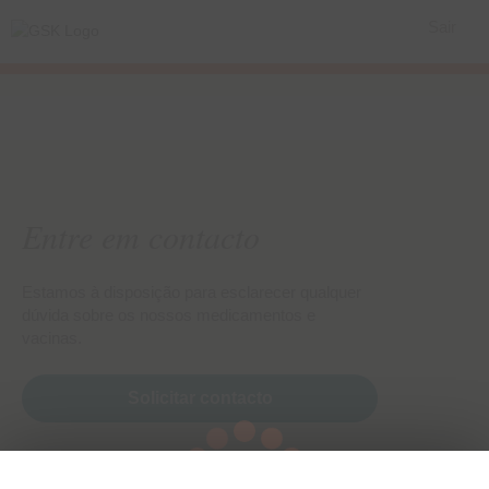
Sair
Entre em contacto
Estamos à disposição para esclarecer qualquer
dúvida sobre os nossos medicamentos e
vacinas.
Solicitar contacto
Saiba mais sobre nós: