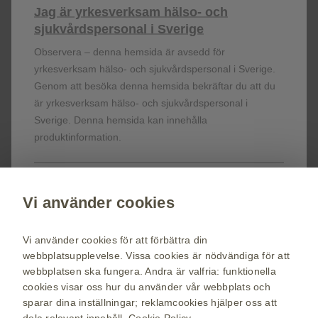
Jag är yrkesverksam hälso- och
sjukvårdspersonal i Sverige
Registrera dig!
Observera – denna hemsida är avsedd för
yrkesverksam hälso- och sjukvårdspersonal i Sverige.
Få senaste nytt om våra läkemedel,
Genom att besöka denna hemsida bekräftar du att du
terapiområden, information om evenemang,
är yrkesverksam hälso- och sjukvårdspersonal i
beställ material till dig och dina patienter.
Sverige. Denna hemsida kan innehålla
produktinformation.
Registrera dig nu
Jag är patient eller tillhör allmänheten
Vi använder cookies
vaccin.se
Eftersom du inte är hälso- eller sjukvårdspersonal
GSK Sveriges hemsida
kommer du omdirigeras till vår hemsida för
Vi använder cookies för att förbättra din
allmänheten.
Webkarta
webbplatsupplevelse. Vissa cookies är nödvändiga för att
webbplatsen ska fungera. Andra är valfria: funktionella
Användarvillkor
cookies visar oss hur du använder vår webbplats och
Personuppgiftspolicy
sparar dina inställningar; reklamcookies hjälper oss att