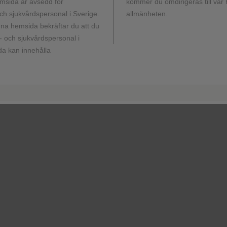
rat (stam
msida är avsedd för
kommer du omdirigeras till vår
 Saukett),
h sjukvårdspersonal i Sverige.
allmänheten.
a hemsida bekräftar du att du
 och sjukvårdspersonal i
a kan innehålla
Produktresumé
Produktresumé
Visa fler