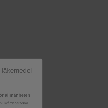
Läs mer
a läkemedel
lhör allmänheten
r sjukvårdspersonal