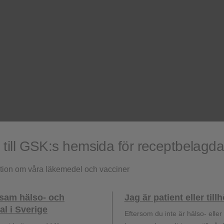
Produktresumé
 Neisseria
Produktresumé
Produktresumé
filamentöst,
ill GSK:s hemsida för receptbelagd
ation om våra läkemedel och vacciner
Produktresumé
ksam hälso- och
Jag är patient eller til
 filamentöst,
l i Sverige
Eftersom du inte är hälso- elle
 inaktiverat