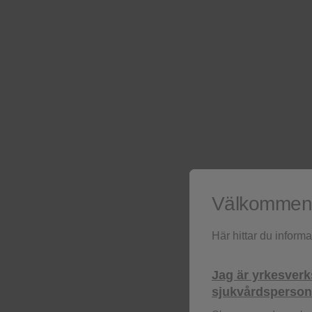
BEXSERO
FHbp-fusionsprotein+ NHBA fusionsprotein
meningitidis, serogrupp B, rekombinant
Vaccin
BLENREP
Belantamab mafodotin
Hematologi
BOOSTRIX
Difteritoxoid,Hemagglutinin (FHA), renat, 
Välkommen t
Pertactin, Pertussistoxoid, Tetanustoxoid
Vaccin
Här hittar du inform
BOOSTRIX POLIO
Jag är yrkesver
Difteritoxoid, Hemagglutinin (FHA), renat,
sjukvårdspersona
Pertactin, Pertussistoxoid, Poliovirus typ 1,