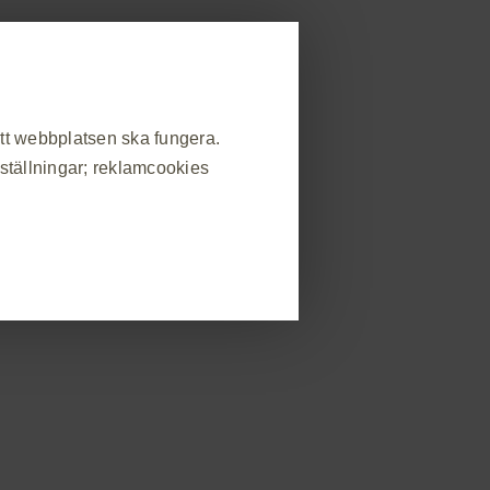
allmänheten
strera dig
Rapportera biverkning
områden
Beställ material
Event
Kontakt
att webbplatsen ska fungera.
nställningar; reklamcookies
❮
atsbesök, hantera inställningar
s som svar på handlingar som du
Läs mer
in eller fylla i formulär. Du kan
v webbplatsen kommer då inte att
Läs mer