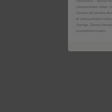
(stam Mahoney), Poliovirus typ 2, inaktive
Observera – denna he
MEF 1), Poliovirus typ 3, inaktiverat (stam
yrkesverksam hälso- oc
Tetanustoxoid
Genom att besöka denn
Vaccin
är yrkesverksam hälso-
Sverige. Denna hemsid
produktinformation.
CELSENTRI
Maravirok
HIV
COMBIVIR
Lamivudin + zidovudin
HIV
BLENREP (belantamab mafodotin)