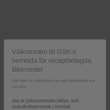
Är du inte hälso-eller sjukvårdspersonal? Besök då i stället vår
hemsida för allmänheten
För hälso- och sjukvårdspersonal
Inte hälso- och sjukvårdspersonal?
Besök gärna vår
allmänna hemsida.
Denna sida innehåller produktinformation
Välkommen till GSK:s
hemsida för receptbelagda
läkemedel
ZINC Placeholder
Här hittar du information om våra läkemedel och
vacciner
Registrera dig!
Jag är yrkesverksam hälso- och
sjukvårdspersonal i Sverige
Få senaste nytt om våra läkemedel,