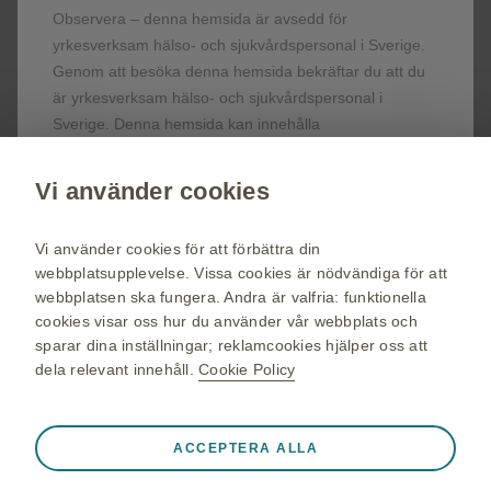
Observera – denna hemsida är avsedd för
terapiområden, information om evenemang,
beställ material till dig och dina patienter.
yrkesverksam hälso- och sjukvårdspersonal i Sverige.
Genom att besöka denna hemsida bekräftar du att du
är yrkesverksam hälso- och sjukvårdspersonal i
Registrera dig nu
Sverige. Denna hemsida kan innehålla
produktinformation.
Vi använder cookies
vaccin.se
Jag är patient eller tillhör allmänheten
GSK Sveriges hemsida
Vi använder cookies för att förbättra din
Eftersom du inte är hälso- eller sjukvårdspersonal
Webkarta
webbplatsupplevelse. Vissa cookies är nödvändiga för att
kommer du omdirigeras till vår hemsida för
webbplatsen ska fungera. Andra är valfria: funktionella
Användarvillkor
allmänheten.
cookies visar oss hur du använder vår webbplats och
Personuppgiftspolicy
sparar dina inställningar; reklamcookies hjälper oss att
dela relevant innehåll.
Cookie Policy
Cookie policy
Alltid aktiva
Nödvändiga cookies
❮
ACCEPTERA ALLA
© 2026 GSK-koncernen eller dess licensgivare. Alla rättigheter
Nödvändiga för att webbplatsen ska fungera korrekt, som
förbehålles GlaxoSmithKline AB. Varumärken ägs av eller