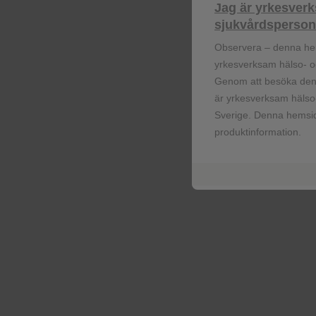
Jag är yrkesver
Funktionella cookies
sjukvårdspersona
Få senaste nytt om våra läkemedel, 
Observera – denna he
information om evenemang, beställ mate
yrkesverksam hälso- oc
dina patienter.
Reklamcookies
Genom att besöka denn
Registrera dig nu
är yrkesverksam hälso-
Sverige. Denna hemsid
produktinformation.
© 2026 GSK-koncernen eller dess licens
koncernen. GlaxoSmithKline AB, Box 5