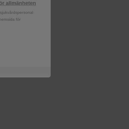
lhör allmänheten
❮
Användarvillkor
r sjukvårdspersonal
Personuppgiftspolicy
 hemsida för
Cookie policy
❮
 av eller licensieras till GSK-
556236-6343.