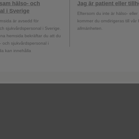
ksam hälso- och
Jag är patient eller til
GSK Sveriges hemsida
l i Sverige
Eftersom du inte är hälso- elle
terapiområden,
msida är avsedd för
kommer du omdirigeras till vår
rial till dig och
h sjukvårdspersonal i Sverige.
allmänheten.
a hemsida bekräftar du att du
 och sjukvårdspersonal i
a kan innehålla
givare. Alla rättigheter förbehålles GlaxoSmithKline AB. Varumärken ägs
16, SE-169 29 Solna, Sverige. 08-638 93 00. Organisationsnummer: 