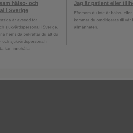
ksam hälso- och
Jag är patient eller til
l i Sverige
Eftersom du inte är hälso- elle
givare. Alla rättigheter förbehålles GlaxoSmithKline AB. Varumärken ägs
msida är avsedd för
kommer du omdirigeras till vår
16, SE-169 29 Solna, Sverige. 08-638 93 00. Organisationsnummer: 
h sjukvårdspersonal i Sverige.
allmänheten.
a hemsida bekräftar du att du
 och sjukvårdspersonal i
a kan innehålla