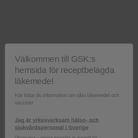
Är du inte hälso-eller sjukvårdspersonal? Besök då i stället vår
hemsida för allmänheten
För hälso- och sjukvårdspersonal
Inte hälso- och sjukvårdspersonal?
Besök gärna vår
allmänna hemsida.
Denna sida innehåller produktinformation
Välkommen till GSK:s
hemsida för receptbelagda
läkemedel
Här hittar du information om våra läkemedel och
vacciner
Registrera dig!
Jag är yrkesverksam hälso- och
Få senaste nytt om våra läkemedel,
sjukvårdspersonal i Sverige
terapiområden, information om evenemang,
Observera – denna hemsida är avsedd för