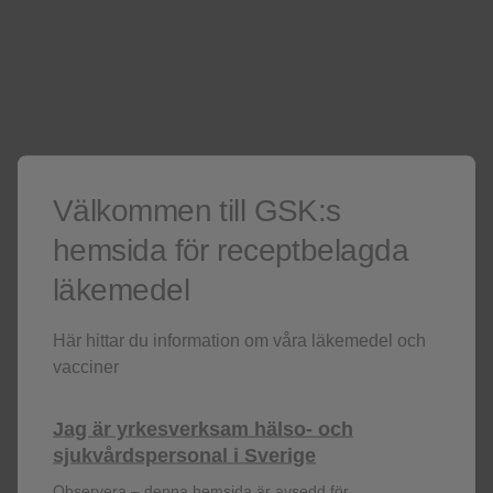
Är du inte hälso-eller sjukvårdspersonal? Besök då i stället vår
hemsida för allmänheten
För hälso- och sjukvårdspersonal
Inte hälso- och sjukvårdspersonal?
Besök gärna vår
allmänna hemsida.
Denna sida innehåller produktinformation
Välkommen till GSK:s
hemsida för receptbelagda
läkemedel
Här hittar du information om våra läkemedel och
vacciner
Registrera dig!
Jag är yrkesverksam hälso- och
Få senaste nytt om våra läkemedel,
sjukvårdspersonal i Sverige
terapiområden, information om evenemang,
Observera – denna hemsida är avsedd för