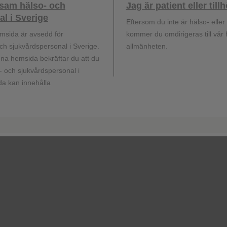
ksam hälso- och
Jag är patient eller til
l i Sverige
Eftersom du inte är hälso- elle
givare. Alla rättigheter förbehålles GlaxoSmithKline AB. Varumärken ägs
msida är avsedd för
kommer du omdirigeras till vår
16, SE-169 29 Solna, Sverige. 08-638 93 00. Organisationsnummer: 
h sjukvårdspersonal i Sverige.
allmänheten.
a hemsida bekräftar du att du
 och sjukvårdspersonal i
a kan innehålla