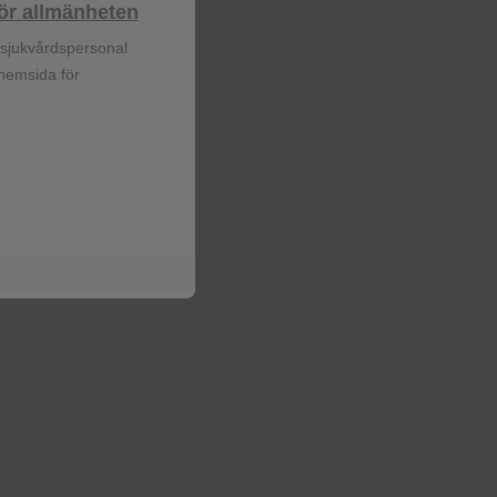
lhör allmänheten
❮
r sjukvårdspersonal
 hemsida för
❮
Gå till hemsidan
Webkarta
Användarvillkor
Personuppgiftspolicy
Cookie policy