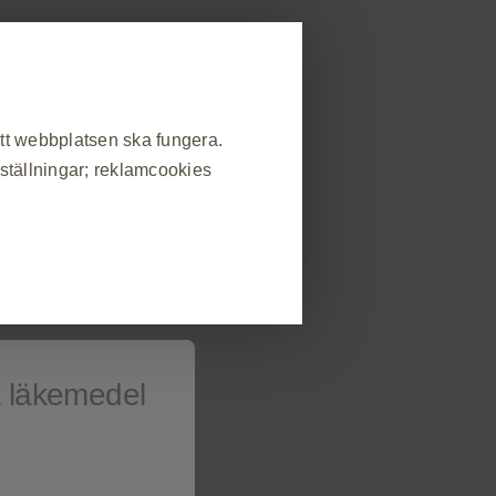
allmänheten
strera dig
Rapportera biverkning
områden
Beställ material
Event
Kontakt
att webbplatsen ska fungera.
nställningar; reklamcookies
❮
atsbesök, hantera inställningar
s som svar på handlingar som du
in eller fylla i formulär. Du kan
a läkemedel
v webbplatsen kommer då inte att