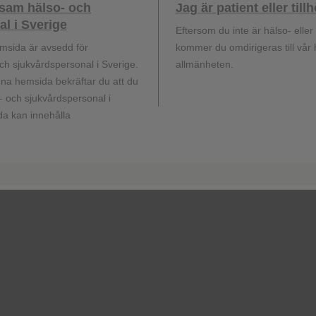
ksam hälso- och
Jag är patient eller til
l i Sverige
Eftersom du inte är hälso- elle
msida är avsedd för
kommer du omdirigeras till vår
h sjukvårdspersonal i Sverige.
allmänheten.
a hemsida bekräftar du att du
 och sjukvårdspersonal i
a kan innehålla
vaccin.se
GSK Sveriges hemsida
terapiområden,
rial till dig och