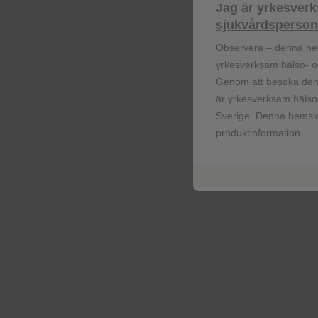
Jag är yrkesver
Funktionella cookies
sjukvårdspersona
Observera – denna he
yrkesverksam hälso- oc
Reklamcookies
Genom att besöka denn
är yrkesverksam hälso-
Sverige. Denna hemsid
produktinformation.
Registrera dig!
Få senaste nytt om våra läkemedel, 
information om evenemang, beställ mate
dina patienter.
Registrera dig nu