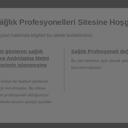
"Derine Yolculuk" projesinin ilk hikayesi sizlerle.
ğlık Profesyonelleri Sitesine Hoşg
0003
ıları hakkında bilgileri bu sitede bulabilirsiniz.
et gösteren sağlık
Sağlık Profesyoneli değ
n derinden etkilediği
Ali Bey'in atopik d
ve Aydınlatma Metni
pmak için videomuzu
etkileriyle şekille
Bu site herkese açık olacak şeki
lerimin işlenmesine
iniz!
barındırmaktadır.
İzlemek
klayınız
ürkiye’de faaliyet gösteren
için kurulmuştur. Bu siteye
lık profesyoneli olduğunuzu
itede tanıtım amaçlı içerikler