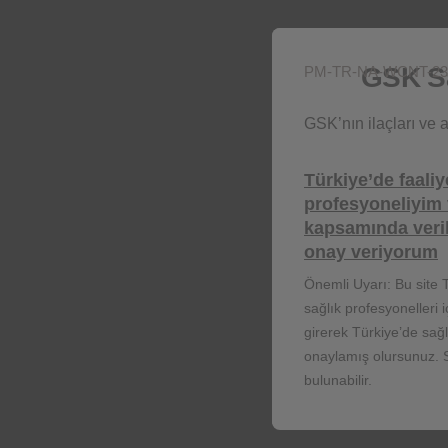
Reklam çerezleri
GSK Sa
PM-TR-NA-WCNT-23
GSK’nın ilaçları ve aş
Türkiye’de faaliy
Ali Bey'in atopik dermatiti
profesyoneliyim 
dünyasına bir yolculuk ya
kapsamında veri
izleyebilirs
onay veriyorum
İzlemek İçin Tı
Önemli Uyarı: Bu site T
sağlık profesyonelleri 
girerek Türkiye’de sağ
onaylamış olursunuz. S
bulunabilir.
NP-TR-DMU-WCNT-250002